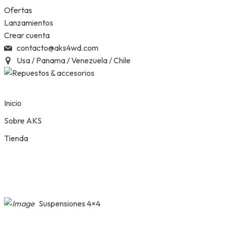
Skip
Ofertas
to
Lanzamientos
content
Crear cuenta
contacto@aks4wd.com
Usa / Panama / Venezuela / Chile
Inicio
Sobre AKS
Tienda
Suspensiones 4×4