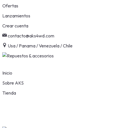
Skip
Ofertas
to
Lanzamientos
content
Crear cuenta
contacto@aks4wd.com
Usa / Panama / Venezuela / Chile
Inicio
Sobre AKS
Tienda