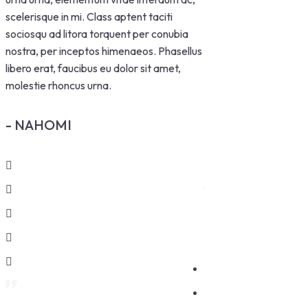
scelerisque in mi. Class aptent taciti
sociosqu ad litora torquent per conubia
nostra, per inceptos himenaeos. Phasellus
libero erat, faucibus eu dolor sit amet,
molestie rhoncus urna.
Nullam egestas sem a
bibendum. Aliquam al
libero at auctor. Nam t
- NAHOMI
mauris id luctus. Nul
dignissim bibendum. 
dignissim libero at au
fringilla mauris id luctu
- CHARLES