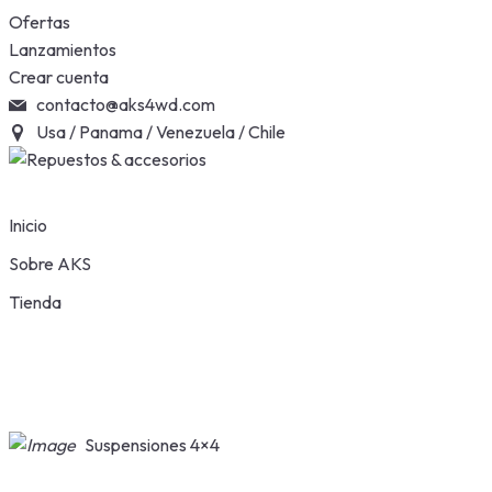
Skip
Ofertas
to
Lanzamientos
content
Crear cuenta
contacto@aks4wd.com
Usa / Panama / Venezuela / Chile
Inicio
Sobre AKS
Tienda
Suspensiones 4×4