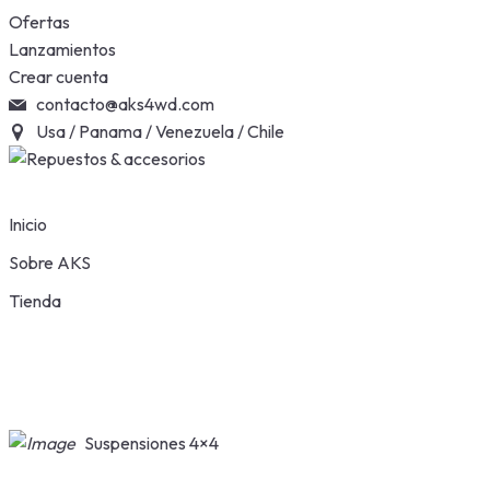
Skip
Ofertas
to
Lanzamientos
content
Crear cuenta
contacto@aks4wd.com
Usa / Panama / Venezuela / Chile
Inicio
Sobre AKS
Tienda
Suspensiones 4×4