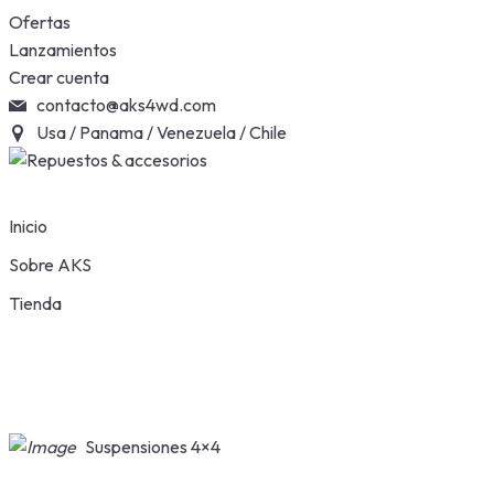
Skip
Ofertas
to
Lanzamientos
content
Crear cuenta
contacto@aks4wd.com
Usa / Panama / Venezuela / Chile
Inicio
Sobre AKS
Tienda
Suspensiones 4×4