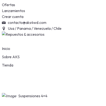
Skip
Ofertas
to
Lanzamientos
content
Crear cuenta
contacto@aks4wd.com
Usa / Panama / Venezuela / Chile
Inicio
Sobre AKS
Tienda
Suspensiones 4×4