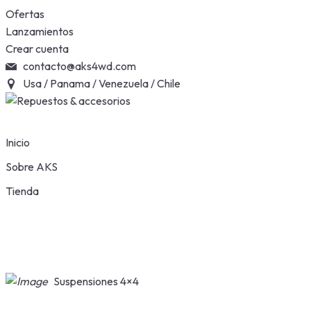
Skip
Ofertas
to
Lanzamientos
content
Crear cuenta
contacto@aks4wd.com
Usa / Panama / Venezuela / Chile
Inicio
Sobre AKS
Tienda
Suspensiones 4×4