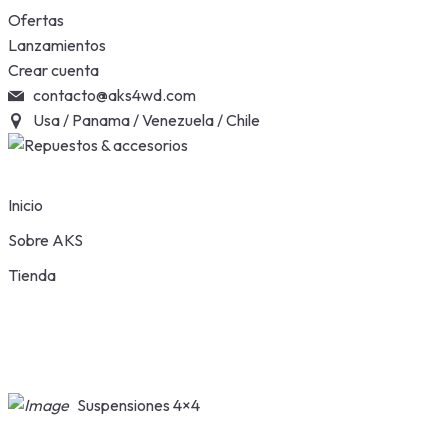
Skip
Ofertas
to
Lanzamientos
content
Crear cuenta
contacto@aks4wd.com
Usa / Panama / Venezuela / Chile
Inicio
Sobre AKS
Tienda
Suspensiones 4×4