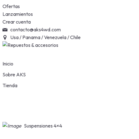
Skip
Ofertas
to
Lanzamientos
content
Crear cuenta
contacto@aks4wd.com
Usa / Panama / Venezuela / Chile
Inicio
Sobre AKS
Tienda
Suspensiones 4×4