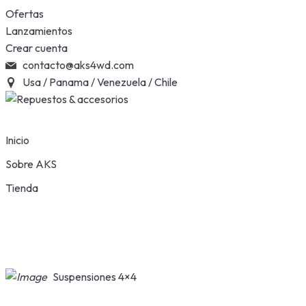
Skip
Ofertas
to
Lanzamientos
content
Crear cuenta
contacto@aks4wd.com
Usa / Panama / Venezuela / Chile
Inicio
Sobre AKS
Tienda
Suspensiones 4×4