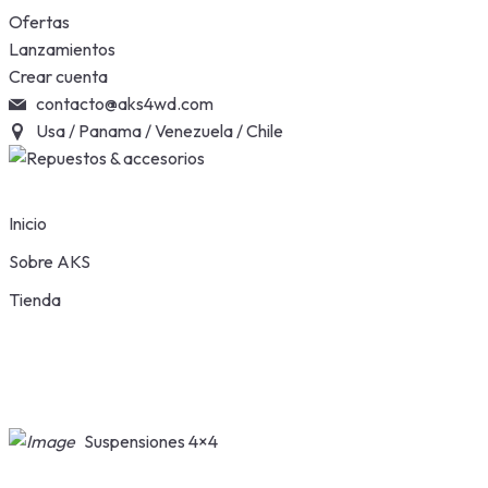
Skip
Ofertas
to
Lanzamientos
content
Crear cuenta
contacto@aks4wd.com
Usa / Panama / Venezuela / Chile
Inicio
Sobre AKS
Tienda
Suspensiones 4×4