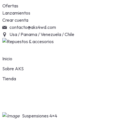
Skip
Ofertas
to
Lanzamientos
content
Crear cuenta
contacto@aks4wd.com
Usa / Panama / Venezuela / Chile
Inicio
Sobre AKS
Tienda
Suspensiones 4×4