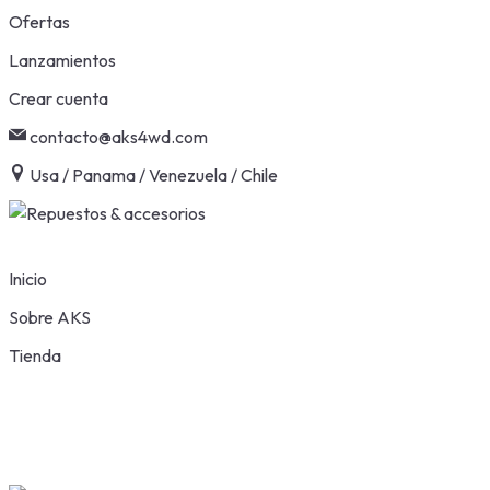
Skip
Ofertas
to
Lanzamientos
content
Crear cuenta
contacto@aks4wd.com
Usa / Panama / Venezuela / Chile
Inicio
Sobre AKS
Tienda