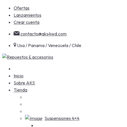
Skip
Ofertas
to
Lanzamientos
content
Crear cuenta
contacto@aks4wd.com
Usa / Panama / Venezuela / Chile
Inicio
Sobre AKS
Tienda
Suspensiones 4×4