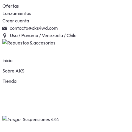
Skip
Ofertas
to
Lanzamientos
content
Crear cuenta
contacto@aks4wd.com
Usa / Panama / Venezuela / Chile
Inicio
Sobre AKS
Tienda
Suspensiones 4×4