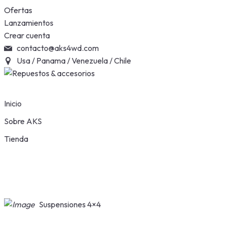
Skip
Ofertas
to
Lanzamientos
content
Crear cuenta
contacto@aks4wd.com
Usa / Panama / Venezuela / Chile
Inicio
Sobre AKS
Tienda
Suspensiones 4×4