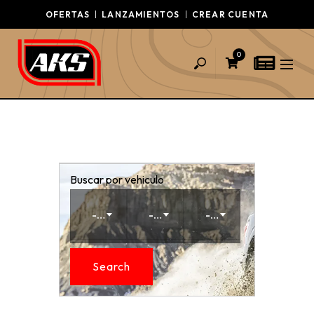
OFERTAS
LANZAMIENTOS
CREAR CUENTA
0
Buscar por vehiculo
-- Make --
-- Model --
-- Year --
Search